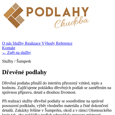
O nás
Služby
Realizace
Výhody
Reference
Kontakt
← Zpět na služby
Služby / Šumperk
Dřevěné podlahy
Dřevěná podlaha přináší do interiéru přirozený vzhled, teplo a
hodnotu. Zajišťujeme pokládku dřevěných podlah se zaměřením na
správnou přípravu, detail a dlouhou životnost.
Při realizaci služby dřevěné podlahy se soustředíme na správné
posouzení podkladu, výběr vhodného materiálu a čisté dokončení
detailů. Zakázky řešíme v Šumperku, okolí a v rámci Olomouckého
kraje tak, aby pokládka podlah odpovídala provozu místnosti,